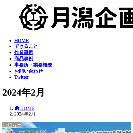
コ
ナ
ン
ビ
テ
ゲ
ン
ー
ツ
シ
へ
ョ
HOME
ス
ン
できること
キ
に
作業事例
ッ
移
商品事例
プ
動
事務所・業務概要
お問い合わせ
Twitter
2024年2月
HOME
2024年2月
お知らせ