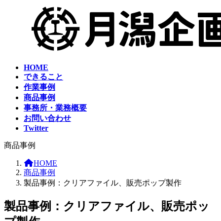
コ
ナ
ン
ビ
テ
ゲ
ン
ー
ツ
シ
へ
ョ
HOME
ス
ン
できること
キ
に
作業事例
ッ
移
商品事例
プ
動
事務所・業務概要
お問い合わせ
Twitter
商品事例
HOME
商品事例
製品事例：クリアファイル、販売ポップ製作
製品事例：クリアファイル、販売ポッ