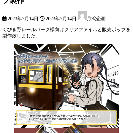
プ製作
最
2023年7月14日
2023年7月14日
月潟企画
終
更
くびき野レールパーク様向けクリアファイルと販売ポップを
新
製作致しました。
日
時
: