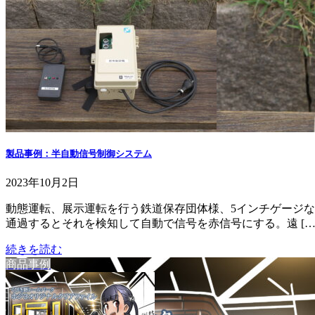
製品事例：半自動信号制御システム
2023年10月2日
動態運転、展示運転を行う鉄道保存団体様、5インチゲージ
通過するとそれを検知して自動で信号を赤信号にする。遠 […
続きを読む
商品事例