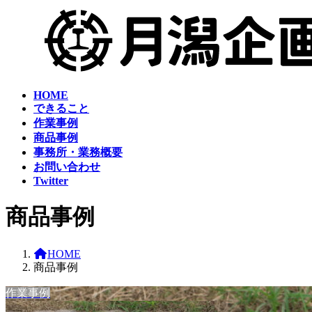
コ
ナ
ン
ビ
テ
ゲ
ン
ー
ツ
シ
へ
ョ
HOME
ス
ン
できること
キ
に
作業事例
ッ
移
商品事例
プ
動
事務所・業務概要
お問い合わせ
Twitter
商品事例
HOME
商品事例
作業事例